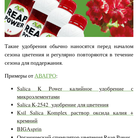
Такие удобрения обычно наносятся перед началом
сезона цветения и регулярно повторяются в течение
сезона для поддержания.
Примеры от
АВАГРО
:
Salica K Power
калийное удобрение с
микроэлементами
Sali
ca K-2542
удобрение для цветения
Ksil Salica Komplex
раствор оксида калия +
кремний
BIGAsprin
Органический стимулятор цветения
Reap
Power