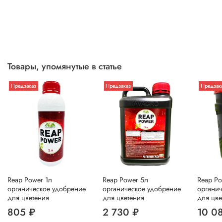
Товары, упомянутые в статье
Предзаказ
Предзаказ
Предзак
Reap Power 1л
Reap Power 5л
Reap P
органическое удобрение
органическое удобрение
органи
для цветения
для цветения
для цве
805 ₽
2 730 ₽
10 0