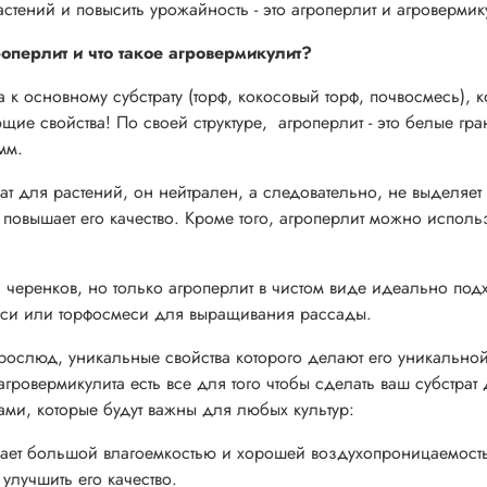
стений и повысить урожайность - это агроперлит и агровермик
роперлит и что такое агровермикулит?
к основному субстрату (торф, кокосовый торф, почвосмесь), к
 свойства! По своей структуре, агроперлит - это белые гра
5мм.
рат для растений, он нейтрален, а следовательно, не выделяет 
повышает его качество. Кроме того, агроперлит можно использ
черенков, но только агроперлит в чистом виде идеально под
смеси или торфосмеси для выращивания рассады.
дрослюд, уникальные свойства которого делают его уникальной
гровермикулита есть все для того чтобы сделать ваш субстрат 
ами, которые будут важны для любых культур:
дает большой влагоемкостью и хорошей воздухопроницаемост
улучшить его качество.