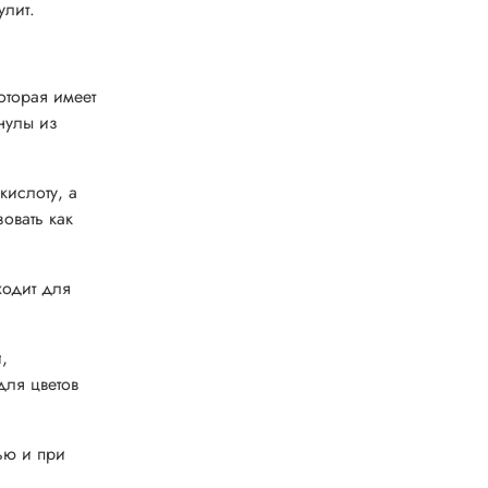
улит.
оторая имеет
нулы из
кислоту, а
овать как
ходит для
,
для цветов
ью и при