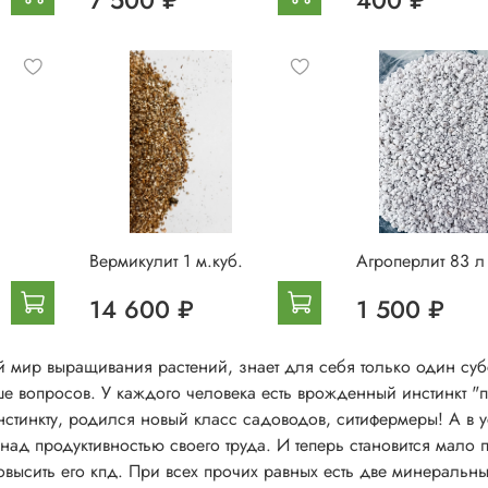
7 500 ₽
400 ₽
Вермикулит 1 м.куб.
Агроперлит 83 л
14 600 ₽
1 500 ₽
мир выращивания растений, знает для себя только один суб
ше вопросов. У каждого человека есть врожденный инстинкт "
нстинкту, родился новый класс садоводов, ситифермеры! А в 
ад продуктивностью своего труда. И теперь становится мало п
повысить его кпд. При всех прочих равных есть две минеральн