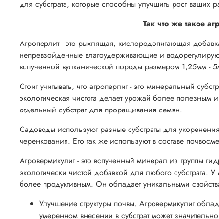
для субстрата, которые способны улучшить рост ваших ра
Так что же такое аг
Агроперлит - это рыхлящая, кислородопитающая добавка 
непревзойденные влагоудерживающие и водорегулирующие
вспученной вулканической породы размером 1,25мм - 
Стоит учитывать, что агроперлит - это минеральный субст
экологическая чистота делает урожай более полезным и 
отдельный субстрат для проращивания семян.
Садоводы используют разные субстраты для укоренения 
черенкования. Его так же используют в составе почво
Агровермикулит - это вспученный минерал из группы ги
экологически чистой добавкой для любого субстрата. У а
более продуктивным. Он обладает уникальными свойств
Улучшение структуры почвы. Агровермикулит обла
умеренном внесении в субстрат может значительно 