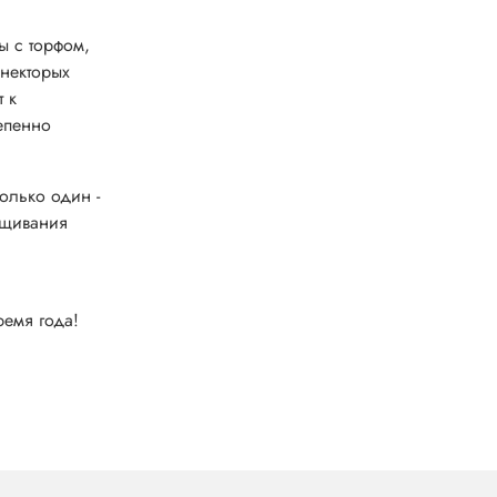
ы с торфом,
 некторых
 к
тепенно
олько один -
ащивания
ремя года!