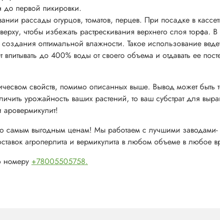
 до первой пикировки.
нии рассады огурцов, томатов, перцев. При посадке в кассет
ерху, чтобы избежать растрескивания верхнего слоя торфа. В
я создания оптимальной влажности. Такое использование ведет
 впитывать до 400% воды от своего объема и отдавать ее пос
чесвом свойств, помимо описанных выше. Вывод может быть т
еличить урожайность ваших растений, то ваш субстрат для выр
и аровермикулит!
 по самым выгодным ценам! Мы работаем с лучшими заводами-
оставок агроперлита и вермикулита в любом объеме в любое в
о номеру
+78005505758.