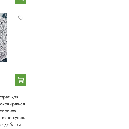
страт для
поковыряться
условиях
росто купить
ые добавки