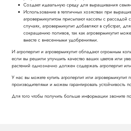
Создает идеальную среду для выращивания семян
Использование в тепличных хозяствах при выращива
агровермикулитом присыпают кассеты с рассадой св
случаях, агровермикулит добавляют в субстрат, дл
сокращению поливов, так как агровермикулит может
вместе с внесенными удобрениями.
И агроперлит и агровермикулит обладают огромным коли
если вы решили улучшить качество ваших цветов или ув
растений однозначно должен содержать агроперлит ил
У нас вы можете купить агроперлит или агровермикулит
производителями и можем гарантировать устойчивость п
Для того чтобы получить больше информации звоните п