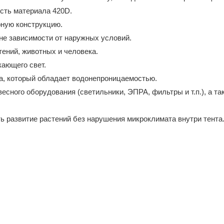
ость материала 420D.
рную конструкцию.
не зависимости от наружных условий.
тений, животных и человека.
кающего свет.
а, который обладает водонепроницаемостью.
есного оборудования (светильники, ЭПРА, фильтры и т.п.), а 
ь развитие растений без нарушения микроклимата внутри тента