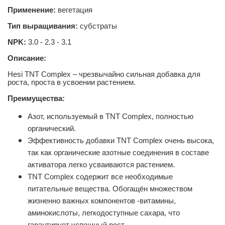
Применение:
вегетация
Тип выращивания:
субстраты
NPK:
3.0 - 2.3 - 3.1
Описание:
Hesi TNT Complex – чрезвычайно сильная добавка для
роста, проста в усвоении растением.
Преимущества:
Азот, используемый в TNT Complex, полностью
органический.
Эффективность добавки TNT Complex очень высока,
так как органические азотные соединения в составе
активатора легко усваиваются растением.
TNT Complex содержит все необходимые
питательные вещества. Обогащён множеством
жизненно важных компонентов -витамины,
аминокислоты, легкодоступные сахара, что
гарантирует успешный рост.