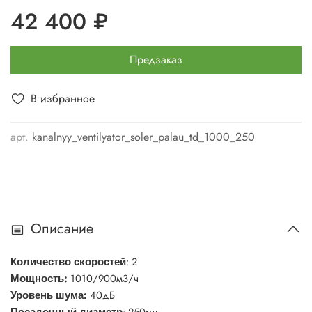
42 400 ₽
Предзаказ
В избранное
арт.
kanalnyy_ventilyator_soler_palau_td_1000_250
Описание
: 2
Количество
скоростей
:
1010/900м3/ч
Мощность
:
40дБ
Уровень
шума
: 250мм
Посадочный диаметр