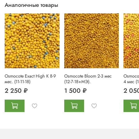
Аналогичные товары
Osmocote Exact High K 8-9
Osmocote Bloom 2-3 мес
Osmocot
мес. (11-11-18)
(12-7-18+МЭ).
4 мес 
2 250 ₽
1 500 ₽
2 05