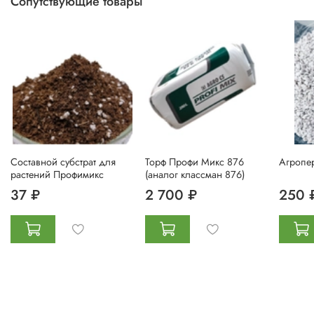
Сопутствующие товары
Составной субстрат для
Торф Профи Микс 876
Агропер
растений Профимикс
(аналог классман 876)
37 ₽
2 700 ₽
250 