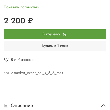
Фасовка - 1кг.
Показать полностью
Страна производства - Голландия.
2 200 ₽
Срок годности – 5 и более лет (при хранении в сухом
темном месте).
В корзину
Купить в 1 клик
В избранное
арт.
osmokot_exact_hai_k_5_6_mes
Описание