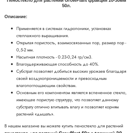
Пеностекло для растений GrowPlant фракция 20-30мм
50л.
Описание:
Применяется в системах гидропоники, установках
стеллажного выращивания.
Открытая пористость, взаимосвязанных пор, размер пор -
0,5-2 мм.
Насыпная плотность - 0.23-0,24 гр/см3.
Влагоудерживающая способность до 40%.
Субстрат позволяет добиться высоких урожаев благодаря
своей воздухопроницаемости и превосходным
влагопоглощающим свойствам.
Основным его компонентом является вспененное стекло,
имеющее пористую структуру, что позволяет данному
субстрату отлично впитывать влагу и позволяет корням
растений «дышать».
В нашем магазине вы можете купить пеностекло для растений
пеностекло для растений GrowPlant 50л с фракцией 20-