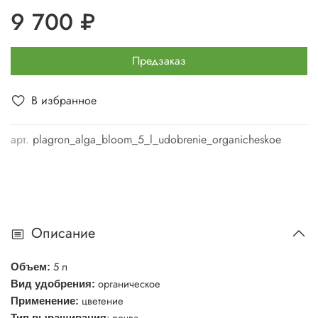
9 700 ₽
Предзаказ
В избранное
арт.
plagron_alga_bloom_5_l_udobrenie_organicheskoe
Описание
5 л
Объем:
органическое
Вид удобрения:
цветение
Применение:
: почва
Тип выращивания