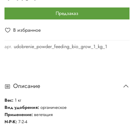
Предзаказ
В избранное
арт.
udobrenie_powder_feeding_bio_grow_1_kg_1
Описание
Вес
:
1 кг
Вид удобрения
:
органическое
Применение
:
вегетация
N-P-K:
7-2-4