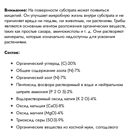
Внимание:
На поверхности субстрата может появиться
мицелий. Он улучшает микробную жизнь внутри субстрата и не
причиняет вреда ни людям, ни животным, ни растениям. Грибы
являются основным агентом разложения органических веществ,
таких как простые сахара, аминокислоты и т. д. Они растворяют
минералы, которые изначально недоступны для усвоения
растениями.
Состав:
Органический углерод (С)-20%
Общее содержание азота (N)-7%
Органический азот (N)-7%
Пентоксид фосфора растворимый в воде и нейтральном
цитрате аммония (P 2 O 5)-2%
Водорастворимый оксид калия (K 2 O)-4%
Оксид кальция (CaO)-8%
Оксид магния (MgO)-4%
Триоксид серы (SO3)-9%
Органические вещества из костной муки, солодового