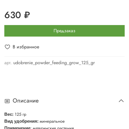
630 ₽
Предзаказ
В избранное
арт.
udobrenie_powder_feeding_grow_125_gr
Описание
:
125 гр
Вес
:
минеральное
Вид удобрения
: материнские растения
Применение