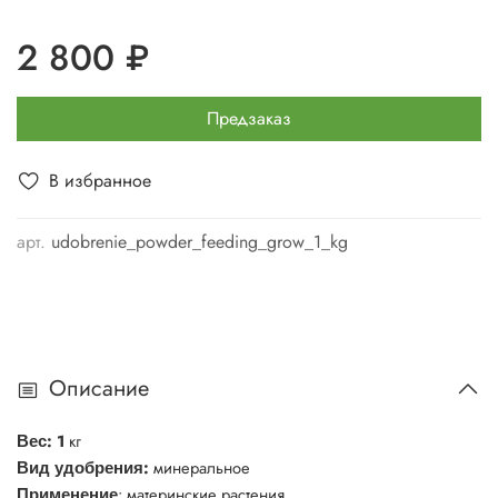
2 800 ₽
Предзаказ
В избранное
арт.
udobrenie_powder_feeding_grow_1_kg
Описание
: 1
кг
Вес
:
минеральное
Вид удобрения
: материнские растения
Применение