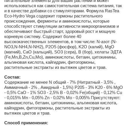
питательные элементы для ваших растений и может
использоваться как самостоятельная система питания, так
и в качестве добавки со стимуляторами. Формула RasTea
Eco-Hydro Vega содержит гормоны растительного
происхождения, ферменты и аминокислоты, которые
способствуют стимуляции активности микроорганизмов и
обеспечивают быстрый старт, здоровый рост и мощную
корневую систему. Содержит более 40
высококачественных элементов, в том числе: N-азот (N-
NO3,N-NH4,N-NH2), P2O5 (фосфор), K2O (калий), MgO
(магний), CaO (кальций), SO3 (сера), B (бор), хелаты ЭДТА
(Fe,Mn,B,Zn,Cu,Mo), аминокислоты, бетаин, цитокинины,
альгиновая кислота, кайгидрин, фитогормоны,
растительные экстракты из вытяжек цветов и трав.
Состав:
Содержание не менее N общий - 7% (Нитратный - 3,5% ,
Аммиачный - 2% , Амидный - 1,5%) P205 - 3% K20 - 6% MgO
- 0,5% CaO - 1% SO3 - 2,5% B - 0,02% Fe(общий) - 0,12% Cu
- 0,015% Mn - 0,05% Zn - 0,02% Mo - 0,005% Присутствуют:
аминокислоты, бетаин, цитокинины, альгиновая кислота,
кайгидрин, фитогормоны, растительные экстракты из
вытяжек цветов и трав.
Способ применения: