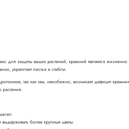
мплекс для защиты ваших растений, кремний является жизненн
тенок, укрепляет листья и стебли.
опонике, так как там, неизбежно, возникает дефицит кремния
о растения.
масел.
т выдерживать более крупные цветы.