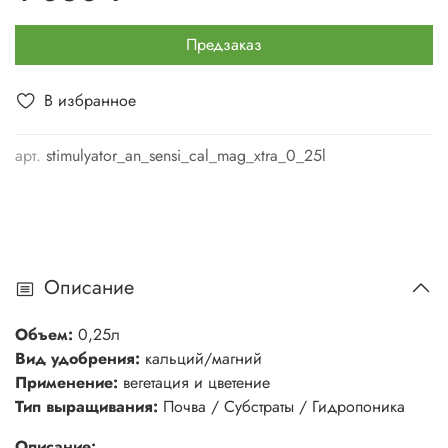
Предзаказ
В избранное
арт.
stimulyator_an_sensi_cal_mag_xtra_0_25l
Описание
Объем:
0,25л
Вид удобрения:
кальций/магний
Применение:
вегетация и цветение
Тип выращивания:
Почва / Субстраты / Гидропоника
Описание: