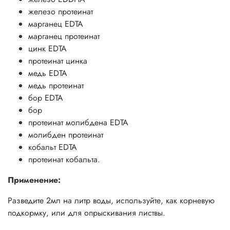
железо протеинат
марганец EDTA
марганец протеинат
цинк EDTA
протеинат цинка
медь EDTA
медь протеинат
бор EDTA
бор
протеинат молибдена EDTA
молибден протеинат
кобальт EDTA
протеинат кобальта.
Применение:
Разведите 2мл на литр воды, используйте, как корневую
подкормку, или для опрыскивания листвы.