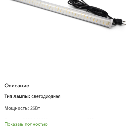
Описание
Тип лампы
:
светодиодная
Мощность
:
26Вт
Спектр:
3000К/2100К + красные диоды 660 нм
Показать полностью
Частота тока:
50-60 Гц