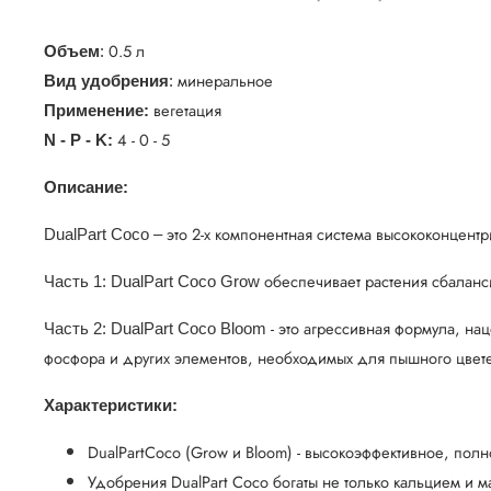
0.5 л
Объем
:
минеральное
Вид удобрения
:
вегетация
Применение:
4 - 0 - 5
N - P - K:
Описание:
это 2-х компонентная система высококонцент
DualPart Coco –
обеспечивает растения сбаланс
Часть 1: DualPart Coco Grow
- это агрессивная формула, на
Часть 2: DualPart Coco Bloom
фосфора и других элементов, необходимых для пышного цвет
Характеристики:
DualPartCoco (Grow и Bloom) - высокоэффективное, пол
Удобрения DualPart Coco богаты не только кальцием и 