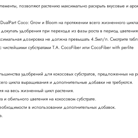
лементы, позволяют растению максимально раскрыть вкусовые и аро
 DualPart Coco: Grow и Bloom на протяжении всего жизненного цикл
 докупать удобрения при переходе из фазы роста в период цветения
ксимальная дозировка не должна превышать 4.5мл/л. Смотрите табл
чистейшими субстратами T.A. CocoFiber или CocoFiber with perlite
льшинства удобрений для кокосовых субстратов, предложенных на р
всего цикла выращивания и дополнительные добавки не требуются.
я на весь жизненный цикл растения.
 и обильного цветения на кокосовом субстрате.
 необходимости в использовании дополнительных добавок.
a.