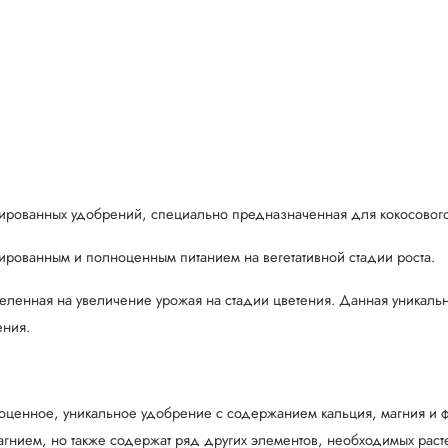
рированных удобрений, специально предназначенная для кокосового 
ированным и полноценным питанием на вегетативной стадии роста.
целенная на увеличение урожая на стадии цветения. Данная уникал
ения.
ноценное, уникальное удобрение с содержанием кальция, магния и 
магнием, но также содержат ряд других элементов, необходимых рас