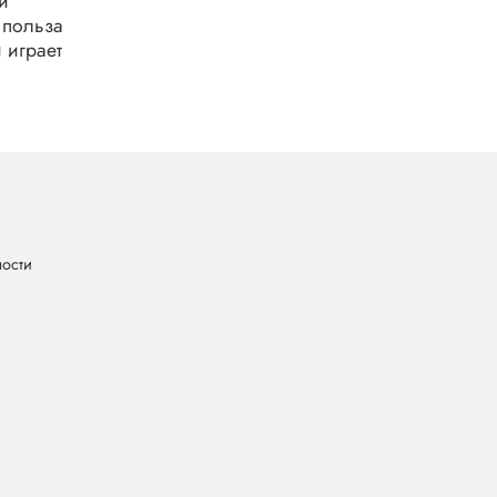
и
 польза
 играет
ности